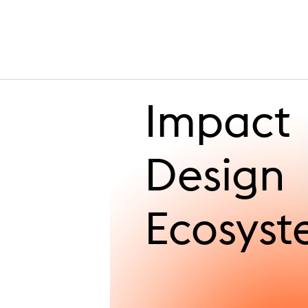
Impact
Design
Ecosys