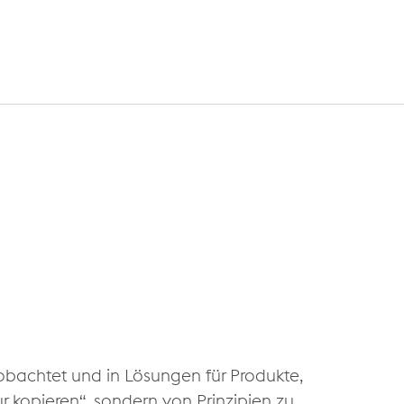
eobachtet und in Lösungen für Produkte,
 kopieren“, sondern von Prinzipien zu