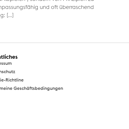
 anpassungsfähig und oft überraschend
g: […]
tliches
essum
nschutz
e-Richtline
emeine Geschäftsbedingungen