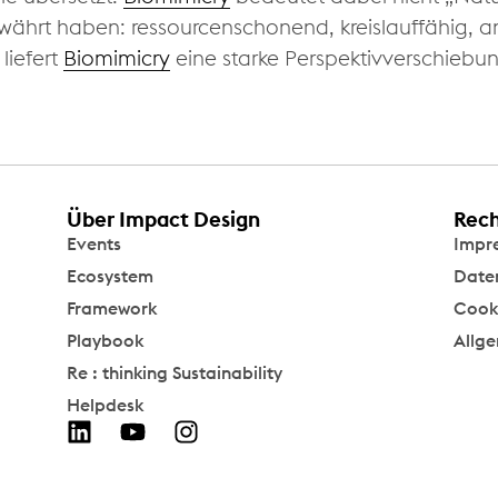
 bewährt haben: ressourcenschonend, kreislauffähig,
liefert
Biomimicry
eine starke Perspektivverschiebun
Über Impact Design
Rech
Events
Impr
Ecosystem
Date
Framework
Cooki
Playbook
Allg
Re : thinking Sustainability
Helpdesk