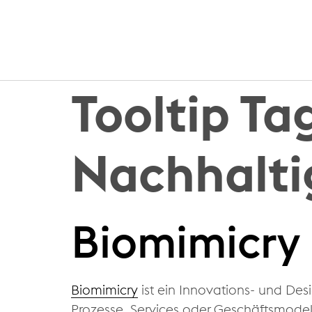
Tooltip Ta
Nachhalti
Biomimicry
Biomimicry
ist ein Innovations- und Des
Prozesse, Services oder Geschäftsmodel