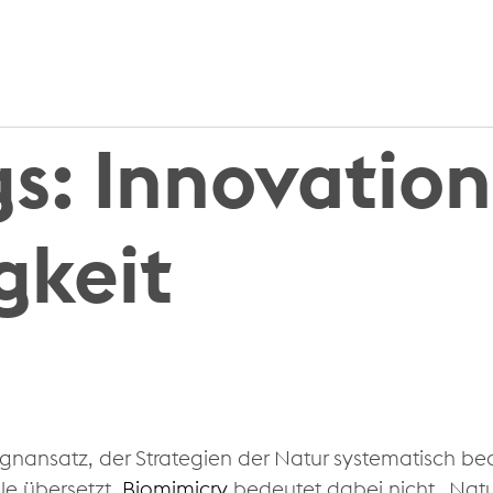
gs:
Innovation
gkeit
ignansatz, der Strategien der Natur systematisch b
le übersetzt.
Biomimicry
bedeutet dabei nicht „Natur