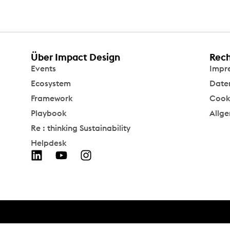
Über Impact Design
Rech
Events
Impr
Ecosystem
Date
Framework
Cooki
Playbook
Allg
Re : thinking Sustainability
Helpdesk