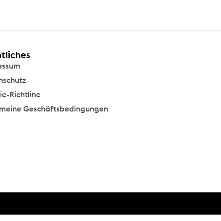
tliches
essum
nschutz
e-Richtline
emeine Geschäftsbedingungen