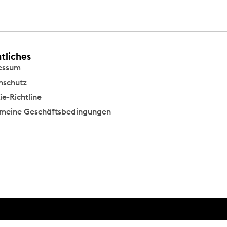
tliches
essum
nschutz
e-Richtline
emeine Geschäftsbedingungen