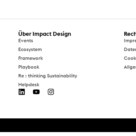
Über Impact Design
Rech
Events
Impr
Ecosystem
Date
Framework
Cooki
Playbook
Allg
Re : thinking Sustainability
Helpdesk