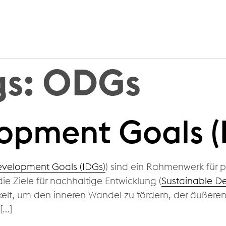
gs:
ODGs
opment Goals (
evelopment Goals (IDGs)
) sind ein Rahmenwerk für 
e Ziele für nachhaltige Entwicklung (
Sustainable D
kelt, um den inneren Wandel zu fördern, der äußer
[…]