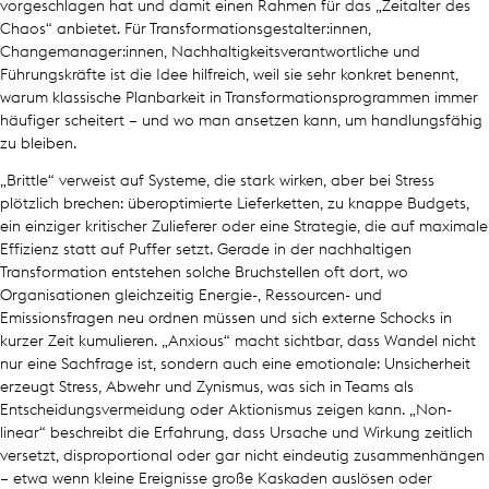
vorgeschlagen hat und damit einen Rahmen für das „Zeitalter des
Chaos“ anbietet. Für Transformationsgestalter:innen,
Changemanager:innen, Nachhaltigkeitsverantwortliche und
Führungskräfte ist die Idee hilfreich, weil sie sehr konkret benennt,
warum klassische Planbarkeit in Transformationsprogrammen immer
häufiger scheitert – und wo man ansetzen kann, um handlungsfähig
zu bleiben.
„Brittle“ verweist auf Systeme, die stark wirken, aber bei Stress
plötzlich brechen: überoptimierte Lieferketten, zu knappe Budgets,
ein einziger kritischer Zulieferer oder eine Strategie, die auf maximale
Effizienz statt auf Puffer setzt. Gerade in der nachhaltigen
Transformation entstehen solche Bruchstellen oft dort, wo
Organisationen gleichzeitig Energie-, Ressourcen- und
Emissionsfragen neu ordnen müssen und sich externe Schocks in
kurzer Zeit kumulieren. „Anxious“ macht sichtbar, dass Wandel nicht
nur eine Sachfrage ist, sondern auch eine emotionale: Unsicherheit
erzeugt Stress, Abwehr und Zynismus, was sich in Teams als
Entscheidungsvermeidung oder Aktionismus zeigen kann. „Non-
linear“ beschreibt die Erfahrung, dass Ursache und Wirkung zeitlich
versetzt, disproportional oder gar nicht eindeutig zusammenhängen
– etwa wenn kleine Ereignisse große Kaskaden auslösen oder