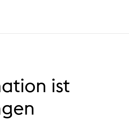
tion ist
ngen