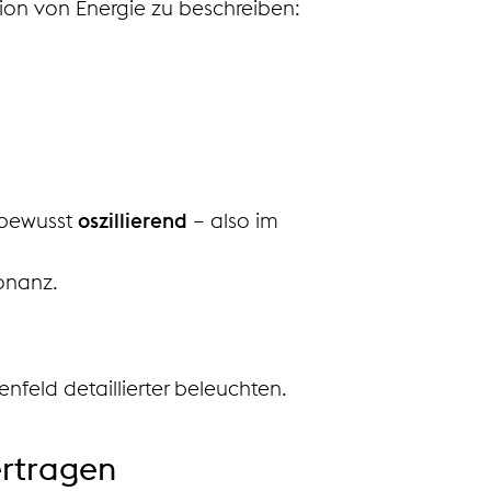
tion von Energie zu beschreiben:
t bewusst
oszillierend
– also im
sonanz.
nfeld detaillierter beleuchten.
ertragen