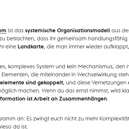
amm
ist das
systemische Organisationsmodell
aus d
 zu betrachten, dass ihr gemeinsam handlungsfähig w
hr eine
Landkarte
, die man immer wieder aufklappt,
ges, komplexes System und kein Mechanismus, den m
us Elementen, die miteinander in Wechselwirkung st
elemente sind gekoppelt
, und diese Vernetzungen
möglich machen. Wenn du das ernst nimmst, wird klar:
sformation ist Arbeit an Zusammenhängen
.
gramm an: Es zwingt euch nicht zu mehr Komplexität
ieso da ist.