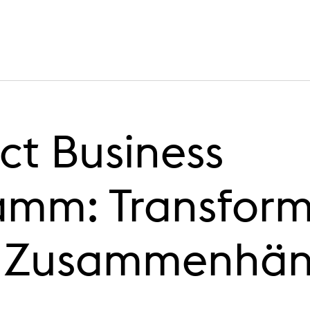
ct Business
amm: Transforma
n Zusammenhä