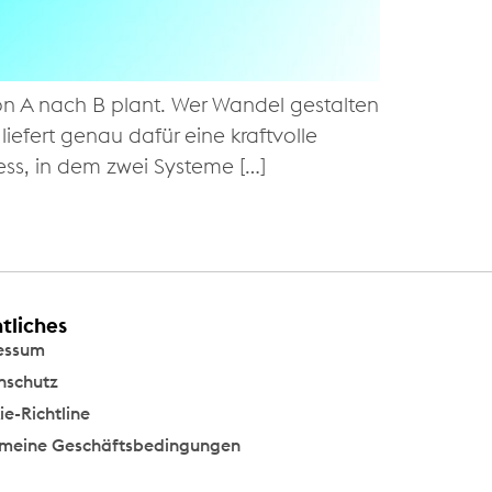
von A nach B plant. Wer Wandel gestalten
efert genau dafür eine kraftvolle
zess, in dem zwei Systeme […]
tliches
essum
nschutz
e-Richtline
emeine Geschäftsbedingungen