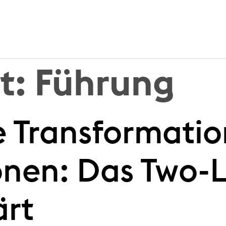
t:
Führung
 Transformatio
onen: Das Two-
ärt