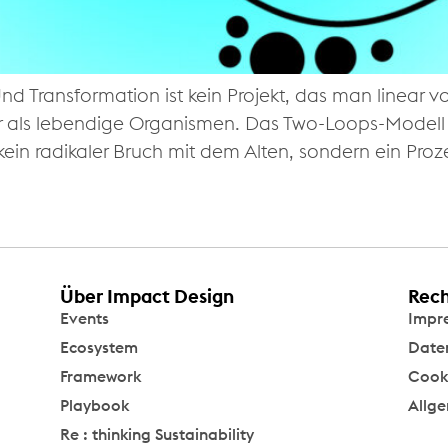
d Transformation ist kein Projekt, das man linear 
r als lebendige Organismen. Das Two-Loops-Modell li
t kein radikaler Bruch mit dem Alten, sondern ein Pro
Über Impact Design
Rech
Events
Impr
Ecosystem
Date
Framework
Cooki
Playbook
Allg
Re : thinking Sustainability