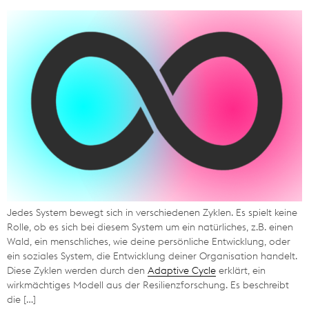
Jedes System bewegt sich in verschiedenen Zyklen. Es spielt keine
Rolle, ob es sich bei diesem System um ein natürliches, z.B. einen
Wald, ein menschliches, wie deine persönliche Entwicklung, oder
ein soziales System, die Entwicklung deiner Organisation handelt.
Diese Zyklen werden durch den
Adaptive Cycle
erklärt, ein
wirkmächtiges Modell aus der Resilienzforschung. Es beschreibt
die […]