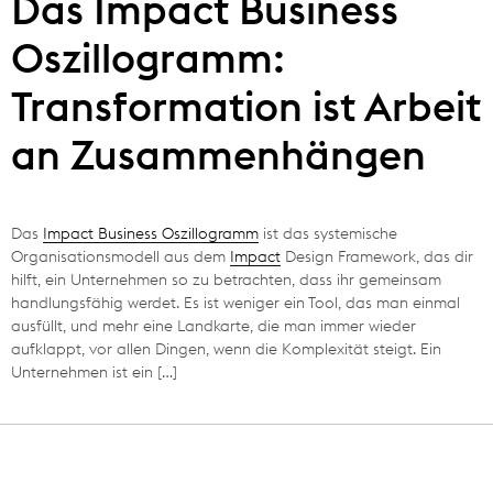
Das Impact Business
Oszillogramm:
Transformation ist Arbeit
an Zusammenhängen
Das
Impact Business Oszillogramm
ist das systemische
Organisationsmodell aus dem
Impact
Design Framework, das dir
hilft, ein Unternehmen so zu betrachten, dass ihr gemeinsam
handlungsfähig werdet. Es ist weniger ein Tool, das man einmal
ausfüllt, und mehr eine Landkarte, die man immer wieder
aufklappt, vor allen Dingen, wenn die Komplexität steigt. Ein
Unternehmen ist ein […]